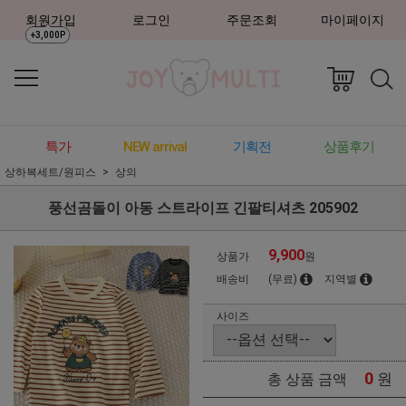
회원가입
로그인
주문조회
마이페이지
+3,000P
특가
NEW arrival
기획전
상품후기
상하복세트/원피스
상의
풍선곰돌이 아동 스트라이프 긴팔티셔츠 205902
9,900
상품가
원
배송비
(무료)
지역별
사이즈
0
원
총 상품 금액