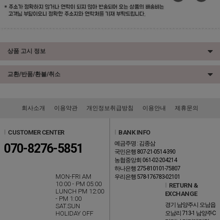
상품 고시 정보
교환/반품/환불/취소
회사소개
이용약관
개인정보취급방침
이용안내
제휴문의
l
CUSTOMER CENTER
l
BANK INFO
예금주명 : 김종삼
070-8276-5851
국민은행 807-21-0514-390
농협중앙회 061-02-204214
하나은행 275-810101-75807
MON-FRI AM
우리은행 578-176783-02101
10:00 - PM 05:00
l
RETURN &
LUNCH PM 12:00
EXCHANGE
- PM 1:00
경기 남양주시 오남읍
SAT.SUN
HOLIDAY OFF
오남리 713-1 남양주C