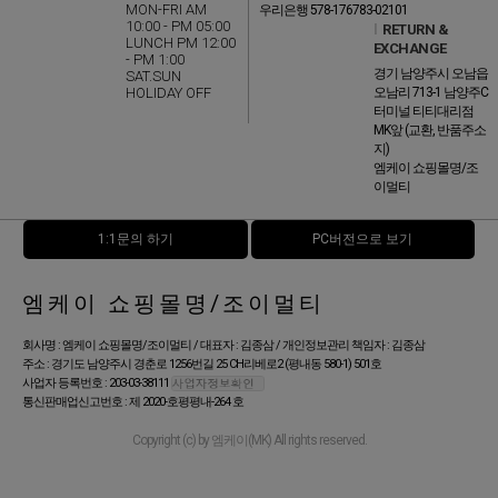
MON-FRI AM
우리은행 578-176783-02101
10:00 - PM 05:00
l
RETURN &
LUNCH PM 12:00
EXCHANGE
- PM 1:00
경기 남양주시 오남읍
SAT.SUN
HOLIDAY OFF
오남리 713-1 남양주C
터미널 티티대리점
MK앞 (교환, 반품주소
지)
엠케이 쇼핑몰명/조
이멀티
1:1문의 하기
PC버전으로 보기
엠케이 쇼핑몰명/조이멀티
회사명 : 엠케이 쇼핑몰명/조이멀티 / 대표자 : 김종삼 / 개인정보관리 책임자 : 김종삼
주소 : 경기도 남양주시 경춘로 1256번길 25 CH리베로2 (평내동 580-1) 501호
사업자 등록번호 : 203-03-38111
통신판매업신고번호 : 제 2020-호평평내-264 호
Copyright (c) by 엠케이(MK) All rights reserved.