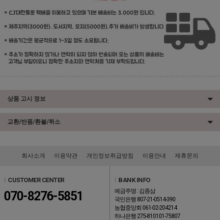
상품 고시 정보
교환/반품/환불/취소
회사소개
이용약관
개인정보취급방침
이용안내
제휴문의
l
CUSTOMER CENTER
l
BANK INFO
예금주명 : 김종삼
070-8276-5851
국민은행 807-21-0514-390
농협중앙회 061-02-204214
하나은행 275-810101-75807