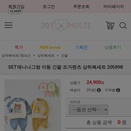
회원가입
로그인
주문조회
마이페이지
+3,000P
특가
NEW arrival
기획전
상품후기
상하복세트/원피스
상하복세트
긴팔
SET애니나그랑 아동 긴팔 조거팬츠 상하복세트 205898
24,900
상품가
원
배송비
(무료)
지역별
사이즈
0
원
총 상품 금액