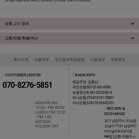
상품 고시 정보
교환/반품/환불/취소
회사소개
이용약관
개인정보취급방침
이용안내
제휴문의
l
CUSTOMER CENTER
l
BANK INFO
예금주명 : 김종삼
070-8276-5851
국민은행 807-21-0514-390
농협중앙회 061-02-204214
하나은행 275-810101-75807
MON-FRI AM
우리은행 578-176783-02101
10:00 - PM 05:00
l
RETURN &
LUNCH PM 12:00
EXCHANGE
- PM 1:00
경기 남양주시 오남읍
SAT.SUN
HOLIDAY OFF
오남리 713-1 남양주C
터미널 티티대리점
MK앞 (교환, 반품주소