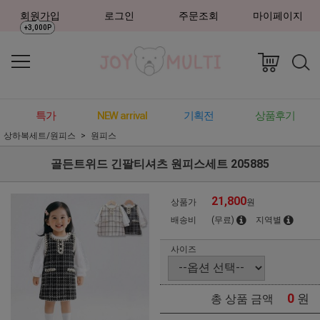
회원가입
로그인
주문조회
마이페이지
+3,000P
특가
NEW arrival
기획전
상품후기
상하복세트/원피스
원피스
골든트위드 긴팔티셔츠 원피스세트 205885
21,800
상품가
원
배송비
(무료)
지역별
사이즈
0
원
총 상품 금액