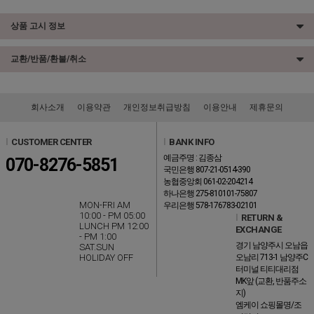
상품 고시 정보
교환/반품/환불/취소
회사소개
이용약관
개인정보취급방침
이용안내
제휴문의
l
CUSTOMER CENTER
l
BANK INFO
예금주명 : 김종삼
070-8276-5851
국민은행 807-21-0514-390
농협중앙회 061-02-204214
하나은행 275-810101-75807
MON-FRI AM
우리은행 578-176783-02101
10:00 - PM 05:00
l
RETURN &
LUNCH PM 12:00
EXCHANGE
- PM 1:00
경기 남양주시 오남읍
SAT.SUN
HOLIDAY OFF
오남리 713-1 남양주C
터미널 티티대리점
MK앞 (교환, 반품주소
지)
엠케이 쇼핑몰명/조