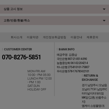
상품 고시 정보
교환/반품/환불/취소
회사소개
이용약관
개인정보취급방침
이용안내
제휴문의
l
CUSTOMER CENTER
l
BANK INFO
예금주명 : 김종삼
070-8276-5851
국민은행 807-21-0514-390
농협중앙회 061-02-204214
하나은행 275-810101-75807
MON-FRI AM
우리은행 578-176783-02101
10:00 - PM 05:00
l
RETURN &
LUNCH PM 12:00
EXCHANGE
- PM 1:00
경기 남양주시 오남읍
SAT.SUN
HOLIDAY OFF
오남리 713-1 남양주C
터미널 티티대리점
MK앞 (교환, 반품주소
지)
엠케이 쇼핑몰명/조