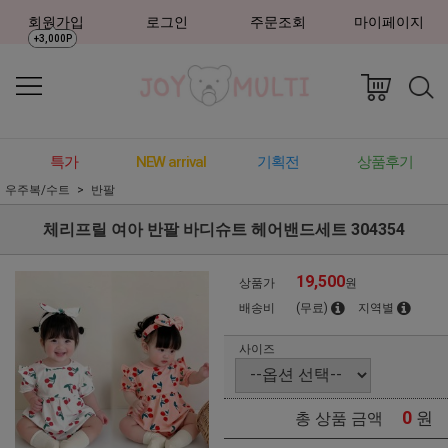
회원가입
로그인
주문조회
마이페이지
+3,000P
특가
NEW arrival
기획전
상품후기
우주복/수트
반팔
체리프릴 여아 반팔 바디슈트 헤어밴드세트 304354
19,500
상품가
원
배송비
(무료)
지역별
사이즈
0
원
총 상품 금액