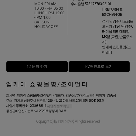
MON-FRI AM
우리은행 578-176783-02101
10:00 - PM 05:00
l
RETURN &
LUNCH PM 12:00
EXCHANGE
- PM 1:00
경기 남양주시 오남읍
SAT.SUN
HOLIDAY OFF
오남리 713-1 남양주C
터미널 티티대리점
MK앞 (교환, 반품주소
지)
엠케이 쇼핑몰명/조
이멀티
1:1문의 하기
PC버전으로 보기
엠케이 쇼핑몰명/조이멀티
회사명 : 엠케이 쇼핑몰명/조이멀티 / 대표자 : 김종삼 / 개인정보관리 책임자 : 김종삼
주소 : 경기도 남양주시 경춘로 1256번길 25 CH리베로2 (평내동 580-1) 501호
사업자 등록번호 : 203-03-38111
통신판매업신고번호 : 제 2020-호평평내-264 호
Copyright (c) by 엠케이(MK) All rights reserved.