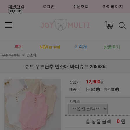
회원가입
로그인
주문조회
마이페이지
+3,000P
특가
NEW arrival
기획전
상품후기
우주복/수트
민소매
슈트 우드단추 민소매 바디슈트 205836
12,900
상품가
원
배송비
(무료)
지역별
사이즈
0
원
총 상품 금액