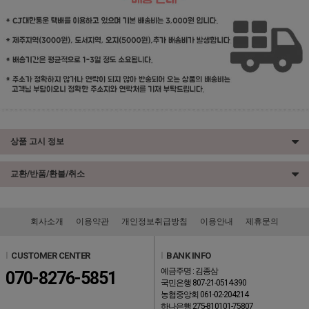
상품 고시 정보
교환/반품/환불/취소
회사소개
이용약관
개인정보취급방침
이용안내
제휴문의
l
CUSTOMER CENTER
l
BANK INFO
예금주명 : 김종삼
070-8276-5851
국민은행 807-21-0514-390
농협중앙회 061-02-204214
하나은행 275-810101-75807