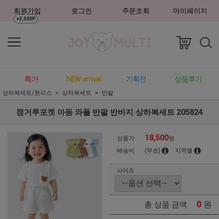
회원가입
로그인
주문조회
마이페이지
+3,000P
특가
NEW arrival
기획전
상품후기
상하복세트/원피스
상하복세트
반팔
캥거루포켓 아동 와플 반팔 반바지 상하복세트 205824
18,500
상품가
원
배송비
(무료)
지역별
사이즈
0
원
총 상품 금액