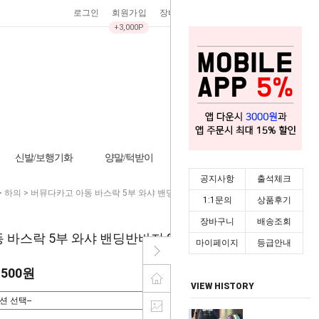
로그인
회원가입
장바구니
0
주문조회
마이페이지
+3,000P
신발/보행기화
양말/턱받이
기타/잡화
시즌상품
공지사항
출석체크
>
하의
> 버뮤다카고 아동 바스락 5부 와샤 밴딩반바지 205827
1:1문의
상품후기
장바구니
배송조회
바스락 5부 와샤 밴딩반바지 205827
마이페이지
등급안내
,500원
VIEW HISTORY