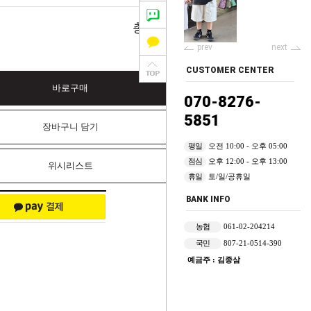
0
총 상품 금액
원
prev
next
CUSTOMER CENTER
바로구매
070-8276-
5851
장바구니 담기
평일
오전 10:00 - 오후 05:00
점심
오후 12:00 - 오후 13:00
위시리스트
휴일
토/일/공휴일
BANK INFO
농협
061-02-204214
국민
807-21-0514-390
예금주 : 김종삼