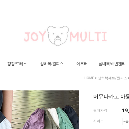
정장/드레스
상하복/원피스
아우터
실내복/배변팬티
HOME
>
상하복세트/원피스
버뮤다카고 아동 
19
판매가격
사이즈