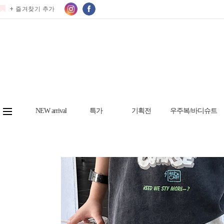
+ 즐겨찾기 추가
NEW arrival
특가
기획전
우주복/바디슈트