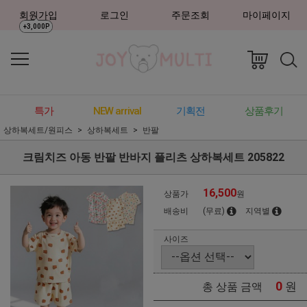
회원가입
로그인
주문조회
마이페이지
+3,000P
특가
NEW arrival
기획전
상품후기
상하복세트/원피스
상하복세트
반팔
크림치즈 아동 반팔 반바지 플리츠 상하복세트 205822
16,500
상품가
원
배송비
(무료)
지역별
사이즈
0
원
총 상품 금액