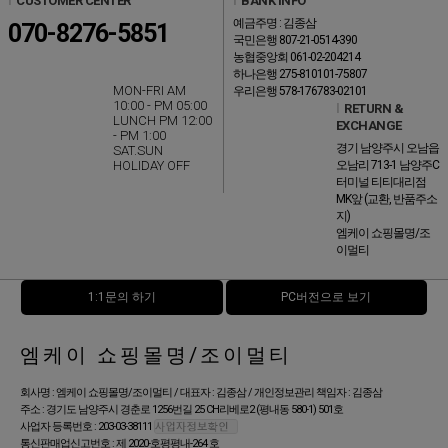
l
CUSTOMER CENTER
l
BANK INFO
예금주명 : 김종삼
070-8276-5851
국민은행 807-21-0514-390
농협중앙회 061-02-204214
하나은행 275-810101-75807
MON-FRI AM
우리은행 578-176783-02101
10:00 - PM 05:00
l
RETURN &
LUNCH PM 12:00
EXCHANGE
- PM 1:00
경기 남양주시 오남읍
SAT.SUN
HOLIDAY OFF
오남리 713-1 남양주C
터미널 티티대리점
MK앞 (교환, 반품주소
지)
엠케이 쇼핑몰명/조
이멀티
1:1문의 하기
PC버전으로 보기
엠케이 쇼핑몰명/조이멀티
회사명 : 엠케이 쇼핑몰명/조이멀티 / 대표자 : 김종삼 / 개인정보관리 책임자 : 김종삼
주소 : 경기도 남양주시 경춘로 1256번길 25 CH리베로2 (평내동 580-1) 501호
사업자 등록번호 : 203-03-38111
통신판매업신고번호 : 제 2020-호평평내-264 호