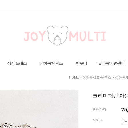
정장/드레스
상하복/원피스
아우터
실내복/배변팬티
HOME
>
상하복세트/원피스
>
상하복
크리미패턴 아동
25
판매가격
사이즈