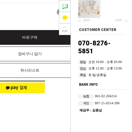
0
총 상품 금액
원
prev
next
CUSTOMER CENTER
바로구매
070-8276-
5851
장바구니 담기
평일
오전 10:00 - 오후 05:00
점심
오후 12:00 - 오후 13:00
위시리스트
휴일
토/일/공휴일
BANK INFO
농협
061-02-204214
국민
807-21-0514-390
예금주 : 김종삼