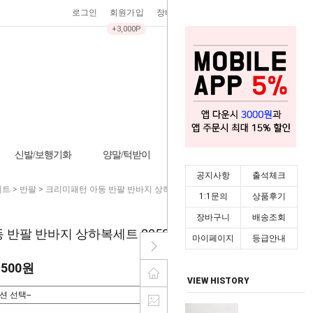
로그인
회원가입
장바구니
0
주문조회
마이페이지
+3,000P
신발/보행기화
양말/턱받이
기타/잡화
시즌상품
공지사항
출석체크
세트
>
반팔
> 크리미패턴 아동 반팔 반바지 상하복세트 205803
1:1문의
상품후기
장바구니
배송조회
 반팔 반바지 상하복세트 205803
마이페이지
등급안내
,500원
VIEW HISTORY