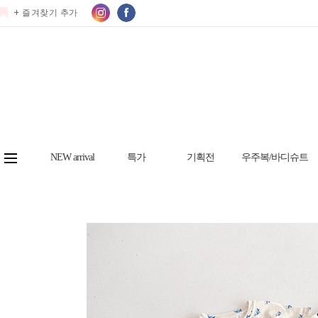
+ 즐겨찾기 추가
NEW arrival
특가
기획전
우주복/바디슈트