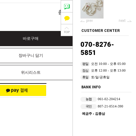
0
총 상품 금액
원
prev
next
CUSTOMER CENTER
바로구매
070-8276-
5851
장바구니 담기
평일
오전 10:00 - 오후 05:00
점심
오후 12:00 - 오후 13:00
위시리스트
휴일
토/일/공휴일
BANK INFO
농협
061-02-204214
국민
807-21-0514-390
예금주 : 김종삼