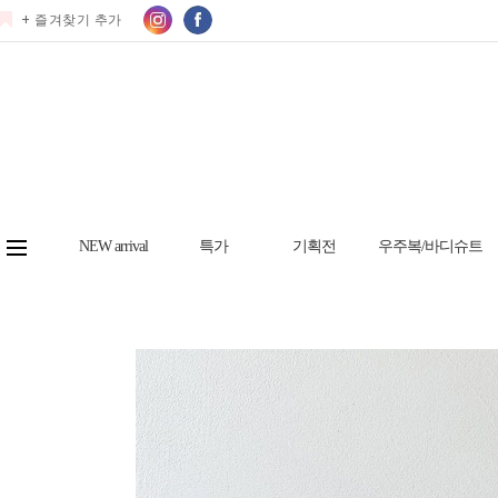
+ 즐겨찾기 추가
NEW arrival
특가
기획전
우주복/바디슈트