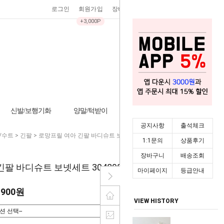
로그인
회원가입
장바구니
0
주문조회
마이페이지
+3,000P
신발/보행기화
양말/턱받이
기타/잡화
시즌상품
공지사항
출석체크
/수트
>
긴팔
> 로망프릴 여아 긴팔 바디슈트 보넷세트 304898
1:1문의
상품후기
장바구니
배송조회
팔 바디슈트 보넷세트 304898
마이페이지
등급안내
,900원
VIEW HISTORY