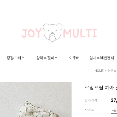
정장/드레스
상하복/원피스
아우터
실내복/배변팬티
HOME
>
우주복
로망프릴 여아 긴
27
판매가격
사이즈