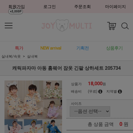
회원가입
로그인
주문조회
마이페이지
+3,000P
특가
NEW arrival
기획전
상품후기
실내복/속옷
실내복
캐릭파자마 아동 홈웨어 잠옷 긴팔 상하세트 205734
18,000
상품가
원
배송비
(무료)
지역별
사이즈
0
원
총 상품 금액