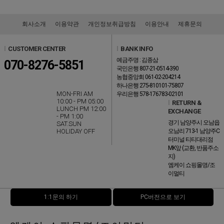
회사소개
이용약관
개인정보취급방침
이용안내
제휴문의
l
CUSTOMER CENTER
l
BANK INFO
예금주명 : 김종삼
070-8276-5851
국민은행 807-21-0514-390
농협중앙회 061-02-204214
하나은행 275-810101-75807
MON-FRI AM
우리은행 578-176783-02101
10:00 - PM 05:00
l
RETURN &
LUNCH PM 12:00
EXCHANGE
- PM 1:00
경기 남양주시 오남읍
SAT.SUN
HOLIDAY OFF
오남리 713-1 남양주C
터미널 티티대리점
MK앞 (교환, 반품주소
지)
엠케이 쇼핑몰명/조
이멀티
1:1문의 하기
PC버전으로 보기