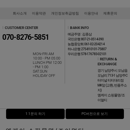
회사소개
이용약관
개인정보취급방침
이용안내
제휴문의
l
CUSTOMER CENTER
l
BANK INFO
예금주명 : 김종삼
070-8276-5851
국민은행 807-21-0514-390
농협중앙회 061-02-204214
하나은행 275-810101-75807
MON-FRI AM
우리은행 578-176783-02101
10:00 - PM 05:00
l
RETURN &
LUNCH PM 12:00
EXCHANGE
- PM 1:00
경기 남양주시 오남읍
SAT.SUN
HOLIDAY OFF
오남리 713-1 남양주C
터미널 티티대리점
MK앞 (교환, 반품주소
지)
엠케이 쇼핑몰명/조
이멀티
1:1문의 하기
PC버전으로 보기