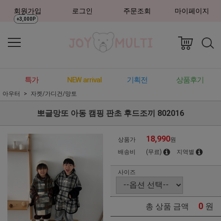
회원가입
로그인
주문조회
마이페이지
+3,000P
특가
NEW arrival
기획전
상품후기
아우터
자켓/가디건/망토
뽀글망또 아동 캠핑 판초 후드조끼 802016
18,990
상품가
원
배송비
(무료)
지역별
사이즈
0
원
총 상품 금액