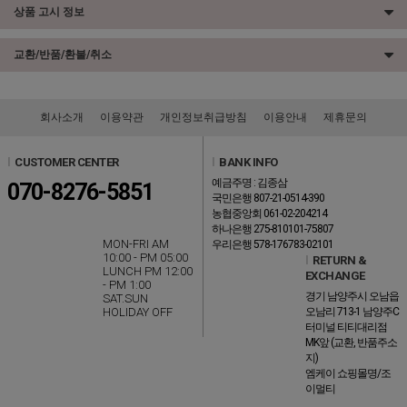
상품 고시 정보
교환/반품/환불/취소
회사소개
이용약관
개인정보취급방침
이용안내
제휴문의
l
CUSTOMER CENTER
l
BANK INFO
예금주명 : 김종삼
070-8276-5851
국민은행 807-21-0514-390
농협중앙회 061-02-204214
하나은행 275-810101-75807
MON-FRI AM
우리은행 578-176783-02101
10:00 - PM 05:00
l
RETURN &
LUNCH PM 12:00
EXCHANGE
- PM 1:00
경기 남양주시 오남읍
SAT.SUN
HOLIDAY OFF
오남리 713-1 남양주C
터미널 티티대리점
MK앞 (교환, 반품주소
지)
엠케이 쇼핑몰명/조
이멀티