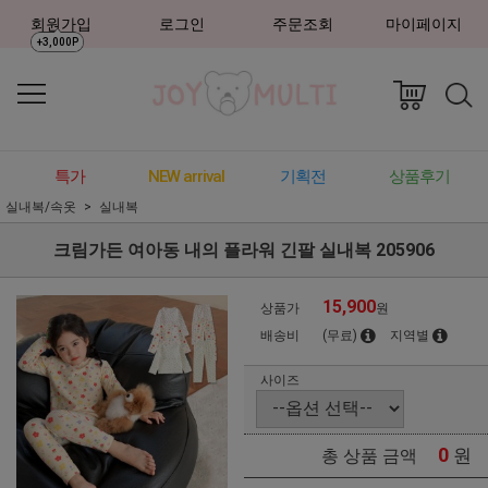
회원가입
로그인
주문조회
마이페이지
+3,000P
특가
NEW arrival
기획전
상품후기
실내복/속옷
실내복
크림가든 여아동 내의 플라워 긴팔 실내복 205906
15,900
상품가
원
배송비
(무료)
지역별
사이즈
0
원
총 상품 금액