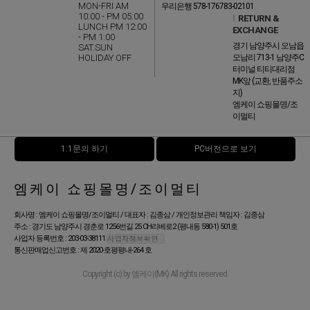
MON-FRI AM
우리은행 578-176783-02101
10:00 - PM 05:00
l
RETURN &
LUNCH PM 12:00
EXCHANGE
- PM 1:00
경기 남양주시 오남읍
SAT.SUN
HOLIDAY OFF
오남리 713-1 남양주C
터미널 티티대리점
MK앞 (교환, 반품주소
지)
엠케이 쇼핑몰명/조
이멀티
1:1문의 하기
PC버전으로 보기
엠케이 쇼핑몰명/조이멀티
회사명 : 엠케이 쇼핑몰명/조이멀티 / 대표자 : 김종삼 / 개인정보관리 책임자 : 김종삼
주소 : 경기도 남양주시 경춘로 1256번길 25 CH리베로2 (평내동 580-1) 501호
사업자 등록번호 : 203-03-38111
통신판매업신고번호 : 제 2020-호평평내-264 호
Copyright (c) by 엠케이(MK) All rights reserved.