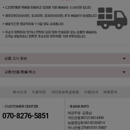
상품 고시 정보
교환/반품/환불/취소
회사소개
이용약관
개인정보취급방침
이용안내
제휴문의
l
CUSTOMER CENTER
l
BANK INFO
예금주명 : 김종삼
070-8276-5851
국민은행 807-21-0514-390
농협중앙회 061-02-204214
하나은행 275-810101-75807