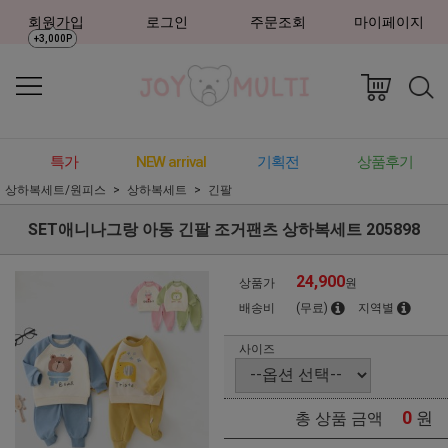
회원가입
로그인
주문조회
마이페이지
+3,000P
특가
NEW arrival
기획전
상품후기
상하복세트/원피스
상하복세트
긴팔
SET애니나그랑 아동 긴팔 조거팬츠 상하복세트 205898
24,900
상품가
원
배송비
(무료)
지역별
사이즈
0
원
총 상품 금액