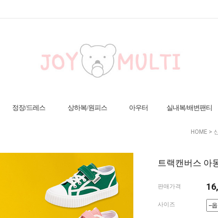
정장/드레스
상하복/원피스
아우터
실내복/배변팬티
HOME
>
트랙캔버스 아동 
16
판매가격
사이즈