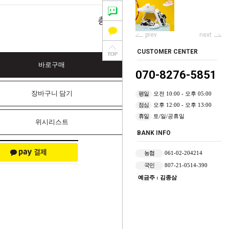
0
총 상품 금액
원
prev
next
CUSTOMER CENTER
바로구매
070-8276-5851
장바구니 담기
평일
오전 10:00 - 오후 05:00
점심
오후 12:00 - 오후 13:00
휴일
토/일/공휴일
위시리스트
BANK INFO
농협
061-02-204214
국민
807-21-0514-390
예금주 : 김종삼