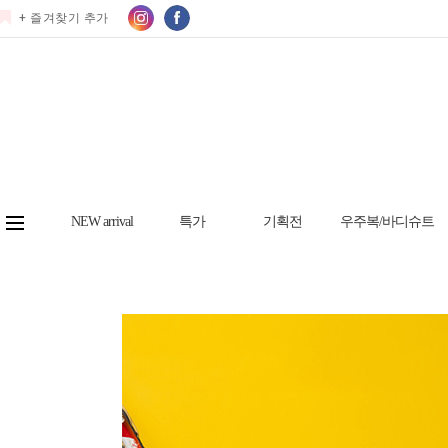
+ 즐겨찾기 추가
NEW arrival
특가
기획전
우주복/바디슈트