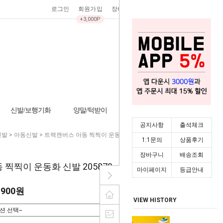
로그인
회원가입
장바구니
0
주문조회
마이페이지
+3,000P
신발/보행기화
양말/턱받이
기타/잡화
시즌상품
공지사항
출석체크
신발
>
아동신발
> 트랙캔버스 아동 찍찍이 운동화 신발 205879
1:1문의
상품후기
장바구니
배송조회
찍찍이 운동화 신발 205879
마이페이지
등급안내
,900원
VIEW HISTORY