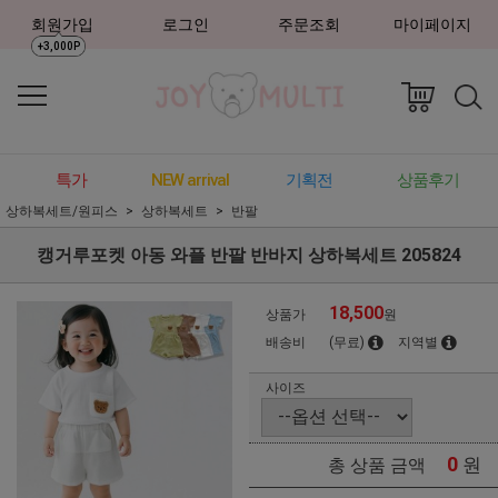
회원가입
로그인
주문조회
마이페이지
+3,000P
특가
NEW arrival
기획전
상품후기
상하복세트/원피스
상하복세트
반팔
캥거루포켓 아동 와플 반팔 반바지 상하복세트 205824
18,500
상품가
원
배송비
(무료)
지역별
사이즈
0
원
총 상품 금액