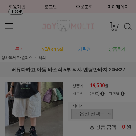
회원가입
로그인
주문조회
마이페이지
+3,000P
특가
NEW arrival
기획전
상품후기
상하복세트/원피스
하의
버뮤다카고 아동 바스락 5부 와샤 밴딩반바지 205827
19,500
상품가
원
배송비
(무료)
지역별
사이즈
0
원
총 상품 금액