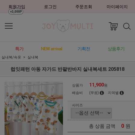
회원가입
로그인
주문조회
마이페이지
+3,000P
특가
NEW arrival
기획전
상품후기
실내복/속옷
실내복
럽잇패턴 아동 자가드 반팔반바지 실내복세트 205818
11,900
상품가
원
배송비
(무료)
지역별
사이즈
0
원
총 상품 금액