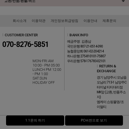
교환/반품/환불/취소
회사소개
이용약관
개인정보취급방침
이용안내
제휴문의
l
CUSTOMER CENTER
l
BANK INFO
예금주명 : 김종삼
070-8276-5851
국민은행 807-21-0514-390
농협중앙회 061-02-204214
하나은행 275-810101-75807
MON-FRI AM
우리은행 578-176783-02101
10:00 - PM 05:00
l
RETURN &
LUNCH PM 12:00
EXCHANGE
- PM 1:00
경기 남양주시 오남읍
SAT.SUN
HOLIDAY OFF
오남리 713-1 남양주C
터미널 티티대리점
MK앞 (교환, 반품주소
지)
엠케이 쇼핑몰명/조
이멀티
1:1문의 하기
PC버전으로 보기