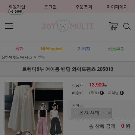
회원가입
로그인
주문조회
마이페이지
+3,000P
특가
NEW arrival
기획전
상품후기
상하복세트/원피스
하의
트렌디8부 여아동 밴딩 와이드팬츠 205813
13,900
상품가
원
배송비
(무료)
지역별
사이즈
0
원
총 상품 금액