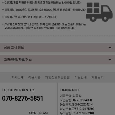
상품 고시 정보
교환/반품/환불/취소
회사소개
이용약관
개인정보취급방침
이용안내
제휴문의
l
CUSTOMER CENTER
l
BANK INFO
예금주명 : 김종삼
070-8276-5851
국민은행 807-21-0514-390
농협중앙회 061-02-204214
하나은행 275-810101-75807
MON-FRI AM
우리은행 578-176783-02101