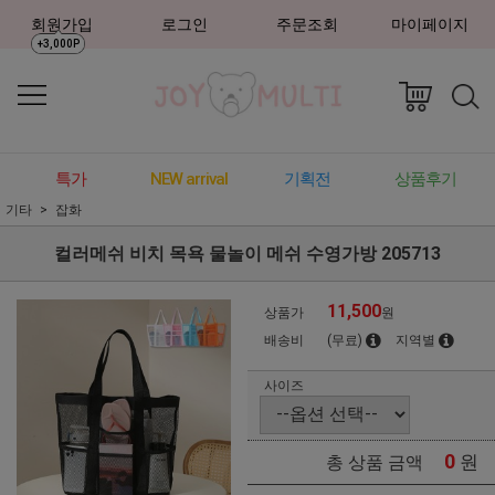
회원가입
로그인
주문조회
마이페이지
+3,000P
특가
NEW arrival
기획전
상품후기
기타
잡화
컬러메쉬 비치 목욕 물놀이 메쉬 수영가방 205713
11,500
상품가
원
배송비
(무료)
지역별
사이즈
0
원
총 상품 금액