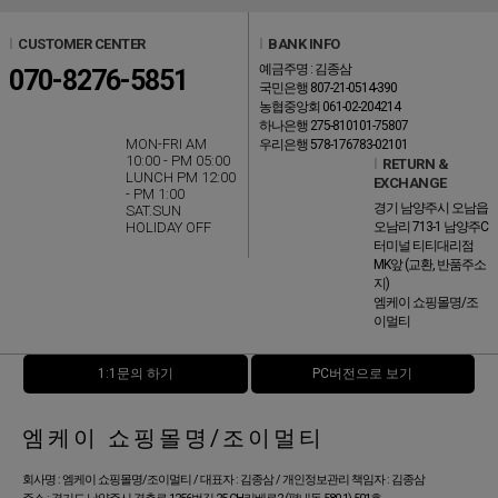
l
CUSTOMER CENTER
l
BANK INFO
예금주명 : 김종삼
070-8276-5851
국민은행 807-21-0514-390
농협중앙회 061-02-204214
하나은행 275-810101-75807
MON-FRI AM
우리은행 578-176783-02101
10:00 - PM 05:00
l
RETURN &
LUNCH PM 12:00
EXCHANGE
- PM 1:00
경기 남양주시 오남읍
SAT.SUN
HOLIDAY OFF
오남리 713-1 남양주C
터미널 티티대리점
MK앞 (교환, 반품주소
지)
엠케이 쇼핑몰명/조
이멀티
1:1문의 하기
PC버전으로 보기
엠케이 쇼핑몰명/조이멀티
회사명 : 엠케이 쇼핑몰명/조이멀티 / 대표자 : 김종삼 / 개인정보관리 책임자 : 김종삼