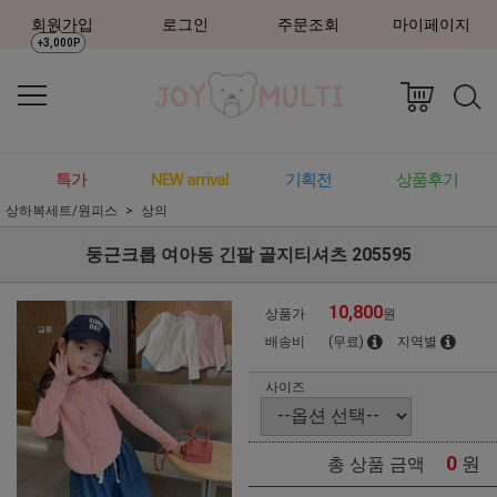
회원가입
로그인
주문조회
마이페이지
+3,000P
특가
NEW arrival
기획전
상품후기
상하복세트/원피스
상의
둥근크롭 여아동 긴팔 골지티셔츠 205595
10,800
상품가
원
배송비
(무료)
지역별
사이즈
0
원
총 상품 금액