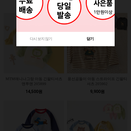
29,500원
21,800원
다시 보지 않기
닫기
MTM애니나그랑 아동 긴팔티셔츠
풍선곰돌이 아동 스트라이프 긴팔티
맨투맨 205899
셔츠 205902
14,500원
9,900원