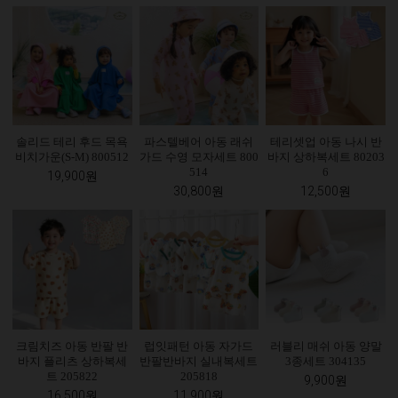
솔리드 테리 후드 목욕
파스텔베어 아동 래쉬
테리셋업 아동 나시 반
비치가운(S-M) 800512
가드 수영 모자세트 800
바지 상하복세트 80203
514
6
19,900원
30,800원
12,500원
크림치즈 아동 반팔 반
럽잇패턴 아동 자가드
러블리 매쉬 아동 양말
바지 플리츠 상하복세
반팔반바지 실내복세트
3종세트 304135
트 205822
205818
9,900원
16,500원
11,900원