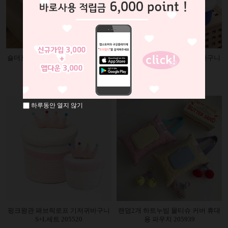
숄더포켓 캔버스 토트백 기저귀가방
미니리본 패브릭로프 기저귀바구니
205524
205521
19,900원
11,500원
하루동안 열지 않기
핑크왕관 패브릭로프 기저귀바구니
랜덤2개 하트누빔 물티슈 커버 휴대
S+L세트 205520
용 파우치 205939