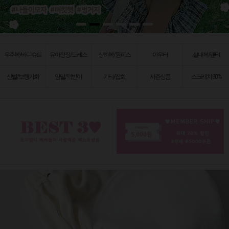
우주복/바디슈트
유아정장/드레스
상하복/원피스
아우터
실내복/팬티
신발/보행기화
양말/턱받이
기타/잡화
시즌상품
스크래치 90%