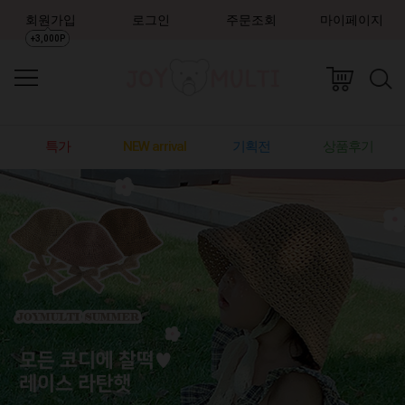
회원가입
로그인
주문조회
마이페이지
+3,000P
특가
NEW arrival
기획전
상품후기