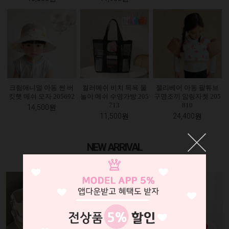
크림애니멀 아동 썬 버
컬러메쉬 비치 목욕 물
젤리베어 아동 팔튜브
킷햇 메쉬 모자 205692
놀이 메쉬 수영가방 205
구명조끼 암링자켓 205
713
810
14,500원
11,500원
24,400원
NEW ARRIVAL
조이멀티의 최신상품을 누구보다 빠르게 만나보세요