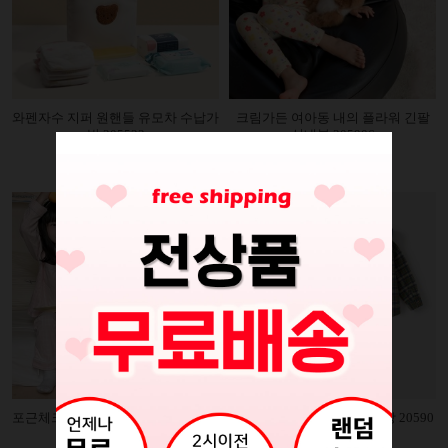
와펜자수 지퍼 원핸들 유모차 수납가
크림가든 여아동 내의 플라워 긴팔
방 205522
실내복 205906
11,800원
15,900원
포근체크 아동 홈웨어 수면잠옷 파자
블루후드 아동 긴팔 체크남방 20590
마 205903
7