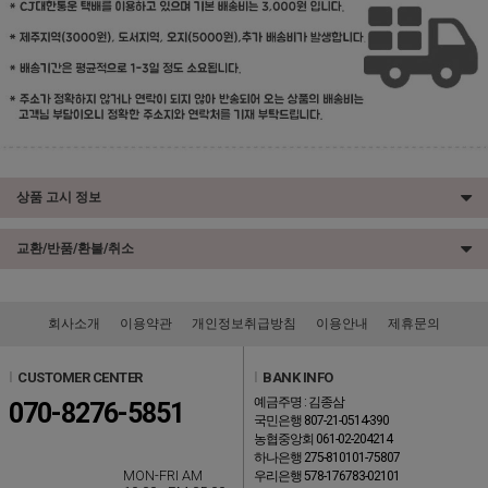
상품 고시 정보
교환/반품/환불/취소
회사소개
이용약관
개인정보취급방침
이용안내
제휴문의
l
CUSTOMER CENTER
l
BANK INFO
예금주명 : 김종삼
070-8276-5851
국민은행 807-21-0514-390
농협중앙회 061-02-204214
하나은행 275-810101-75807
MON-FRI AM
우리은행 578-176783-02101