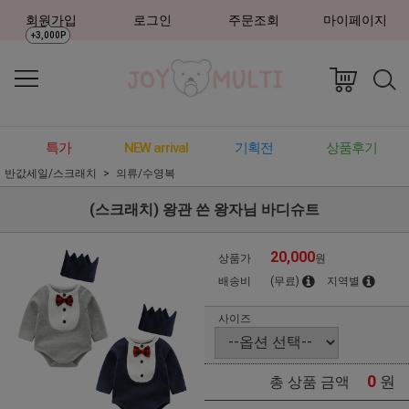
회원가입
로그인
주문조회
마이페이지
+3,000P
특가
NEW arrival
기획전
상품후기
반값세일/스크래치
의류/수영복
(스크래치) 왕관 쓴 왕자님 바디슈트
20,000
상품가
원
배송비
(무료)
지역별
사이즈
0
원
총 상품 금액